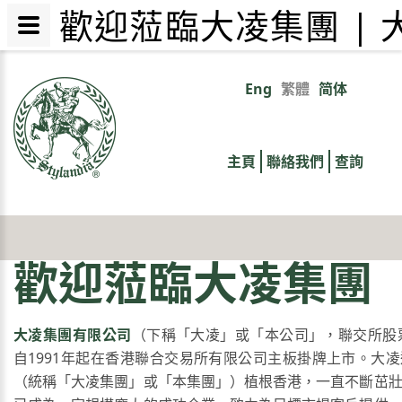
歡迎蒞臨大凌集團 |
移
至
Eng
繁體
简体
Primary
主
內
links
容
主頁
聯絡我們
查詢
歡迎蒞臨大凌集團
大凌集團有限公司
（下稱「大凌」或「本公司」，聯交所股票
自1991年起在香港聯合交易所有限公司主板掛牌上市。大
（統稱「大凌集團」或「本集團」）植根香港，一直不斷茁