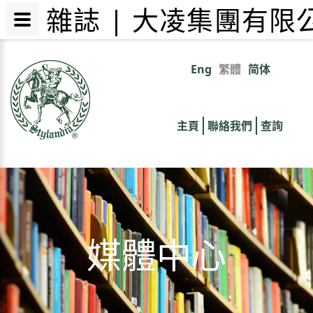
雜誌 | 大凌集團有限
移
至
Eng
繁體
简体
Primary
主
內
links
容
主頁
聯絡我們
查詢
媒體中心