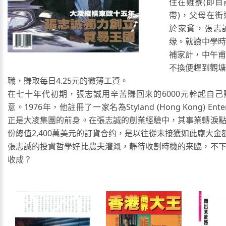
住在雞寮(即目
帶)，父母在街
於家貧，張志
缘。就讀中學時
補家計，中午甫
不換便趕到觀塘
職，賺取每日4.25元的微薄工資。
在七十年代初期，張志誠用辛苦賺回来的6000元幹起自
意。1976年，他註冊了一家名為Styland (Hong Kong) Ente
正是大凌集團的前身。在張志誠的創業經驗中，其事業轉淚
份總值2,400萬美元的訂貨合约，是以往從末接獲如此龐大金
張志誠的投資哲學好比農夫灌溉，靜待收割時機的来臨，不
收成？