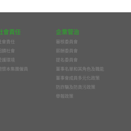
社會責任
企業管治
社會責任
審核委員會
回饋社會
薪酬委員會
愛護環境
提名委員會
關懷本集團僱員
董事名單和其角色及職能
董事會成員多元化政策
防詐騙及防貪污政策
舉報政策