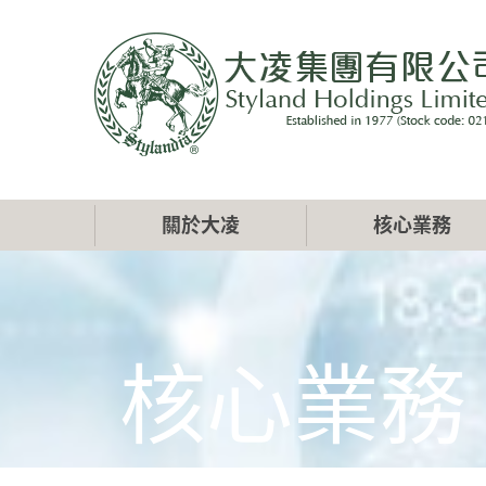
移
至
主
內
容
Main
關於大凌
核心業務
navigation
核心業務