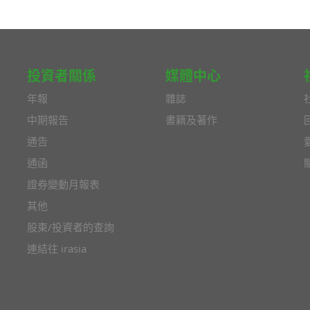
投資者關係
媒體中心
年報
雜誌
中期報告
書籍及著作
通告
通函
證券變動月報表
其他
股東/投資者的查詢
連結往 irasia