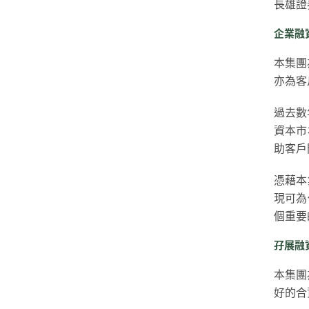
長雄證
企業融
本集團
亦為客
過去數
資本市
助客戶
憑藉本
現可為
個重要
孖展融
本集團
好的合