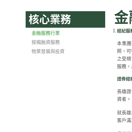
金
核心業務
經紀服
金融服務行業
按揭融資服務
本集團
照，可
物業發展與投資
之受規
服務，
證券經
長雄證
資者。
就長雄
客戶滿