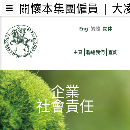
關懷本集團僱員 | 
移
至
Eng
繁體
简体
Primary
主
內
links
容
主頁
聯絡我們
查詢
企業
社會責任