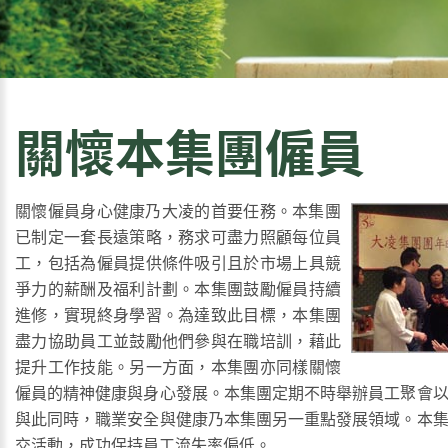
關懷本集團僱員
關懷僱員身心健康乃大凌的首要任務。本集團
已制定一套長遠策略，務求可盡力照顧每位員
工，包括為僱員提供條件吸引且於市場上具競
爭力的薪酬及福利計劃。本集團鼓勵僱員持續
進修，實現終身學習。為達致此目標，本集團
盡力協助員工並鼓勵他們參與在職培訓，藉此
提升工作技能。另一方面，本集團亦同樣關懷
僱員的精神健康與身心發展。本集團定期不時舉辦員工聚會
與此同時，職業安全與健康乃本集團另一重點發展領域。本
交活動，成功保持員工流失率偏低。