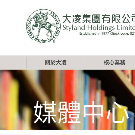
移
至
主
內
容
Main
關於大凌
核心業務
navigation
媒體中心