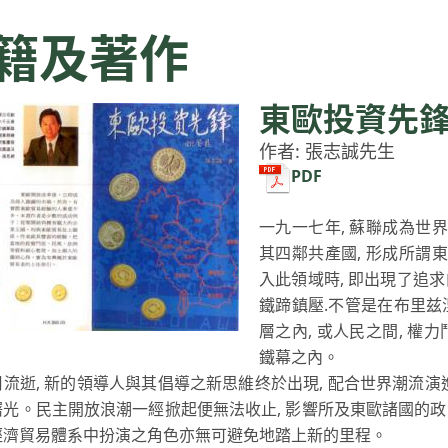
籍及著作
東歐投資先
作者: 張志誠先生
PDF
一九一七年, 蘇聯成為世界
其四鄰共產國, 形成所謂東
入此領域時, 即出現了追
鐵蹄鎮壓.不管是在布里兹湼
層之內, 或人民之間, 權
鐵幕之內。
流逝, 新的領導人與其倡導之新思維终於出現, 配合世界潮流演
曙光。民主開放浪潮一經掀起便無法收止, 影響所及東歐諸國的政
經濟貿易體系中扮演之角色亦無可避免地踏上新的里程。