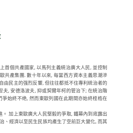
鋒
上首個共產國家, 以馬列主義統治廣大人民, 並控制
歐共產集團. 數十年以來, 每當西方資本主義思潮滲
求自由民主的强烈反響, 但往往都抵不住專利統治者的
夫, 安德洛波夫, 抑或契爾年柯的管治下; 在統治階
力鬥爭始終不绝, 然而東歐列國在此期間亦始終桎梏在
進。 加上東歐廣大人民堅毅的爭取, 鐵幕內到底露出
治、經濟以至民生民族均產生了空前巨大變化, 而其