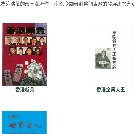
試為這浩蕩的改革潮流作一注腳,令讀者對整個東歐的發展趨勢有
香港新貴
香港企業大王