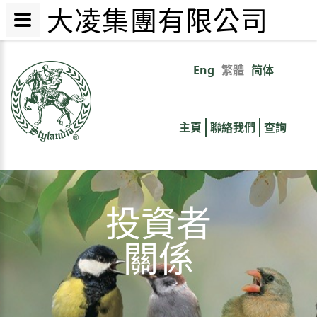
大凌集團有限公司
移
至
Eng
繁體
简体
Primary
主
內
links
容
主頁
聯絡我們
查詢
投資者
關係