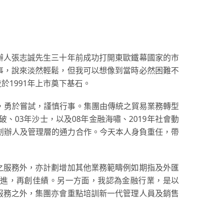
辦人張志誠先生三十年前成功打開東歐鐵幕國家的市
事，說來淡然輕鬆，但我可以想像到當時必然困難不
1991年上市奠下基石。
念，勇於嘗試，謹慎行事。集團由傳統之貿易業務轉型
、03年沙士，以及08年金融海嘯、2019年社會動
司創辦人及管理層的通力合作。今天本人身負重任，帶
之服務外，亦計劃增加其他業務範疇例如期指及外匯
進，再創佳績。另一方面，我認為金融行業，是以
服務之外，集團亦會重點培訓新一代管理人員及銷售
。