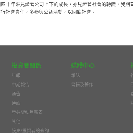
團四十年來見證著公司上下的成長，亦見證著社會的轉變，我期
履行社會責任，多參與公益活動，以回餽社會。
投資者關係
媒體中心
年報
雜誌
中期報告
書籍及著作
通告
通函
證券變動月報表
其他
股東/投資者的查詢