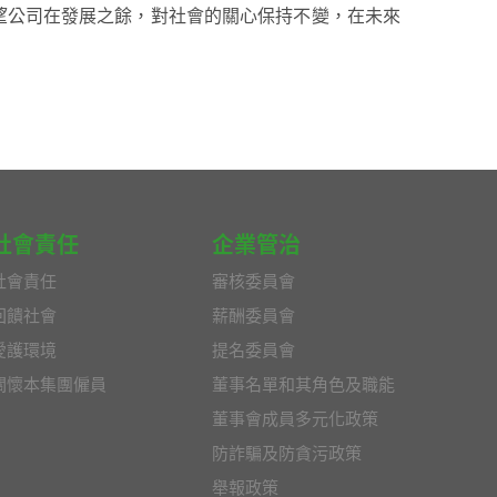
望公司在發展之餘，對社會的關心保持不變，在未來
社會責任
企業管治
社會責任
審核委員會
回饋社會
薪酬委員會
愛護環境
提名委員會
關懷本集團僱員
董事名單和其角色及職能
董事會成員多元化政策
防詐騙及防貪污政策
舉報政策