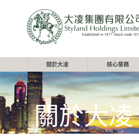
移
至
主
內
容
Main
關於大凌
核心業務
navigation
關於大凌