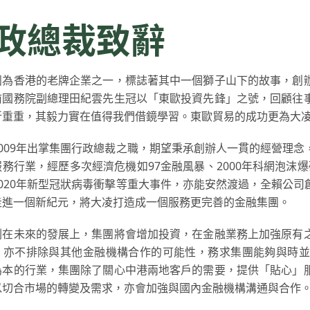
政總裁致辭
團為香港的老牌企業之一，標誌著其中一個獅子山下的故事，創
前國務院副總理田紀雲先生冠以「東歐投資先鋒」之號，回顧往
折重重，其毅力實在值得我們借鏡學習。東歐貿易的成功更為大凌於
2009年出掌集團行政總裁之職，期望秉承創辦人一貫的經營理
務行業，經歷多次經濟危機如97金融風暴、2000年科網泡沫爆破
2020年新型冠狀病毒衝擊等重大事件，亦能安然渡過，全賴公
走進一個新紀元，將大凌打造成一個服務更完善的金融集團。
劃在未來的發展上，集團將會增加投資，在金融業務上加強原有
，亦不排除與其他金融機構合作的可能性，務求集團能夠與時並
為本的行業，集團除了關心中港兩地客戶的需要，提供「貼心」
以切合市場的轉變及需求，亦會加強與國內金融機構溝通與合作