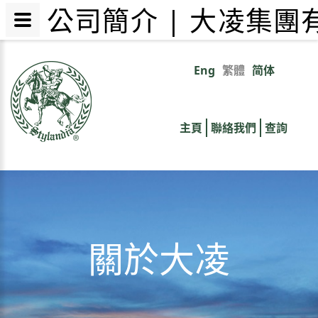
公司簡介 | 大凌集團
移
至
Eng
繁體
简体
Primary
主
內
links
容
主頁
聯絡我們
查詢
關於大凌