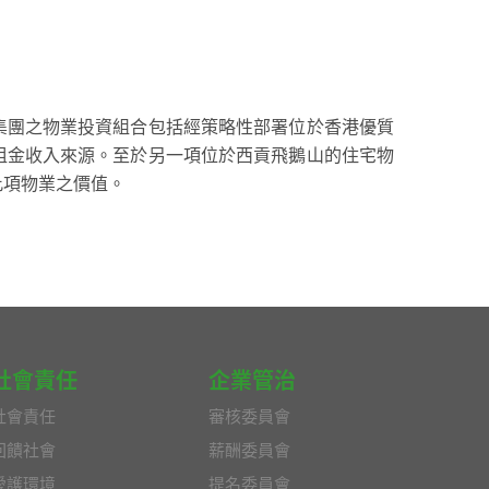
集團之物業投資組合包括經策略性部署位於香港優質
租金收入來源。至於另一項位於西貢飛鵝山的住宅物
此項物業之價值。
社會責任
企業管治
社會責任
審核委員會
回饋社會
薪酬委員會
愛護環境
提名委員會