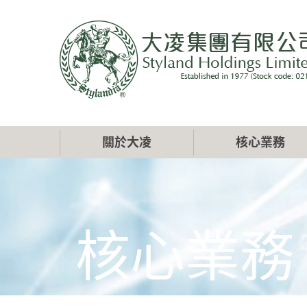
移
至
主
內
容
Main
關於大凌
核心業務
navigation
核心業務