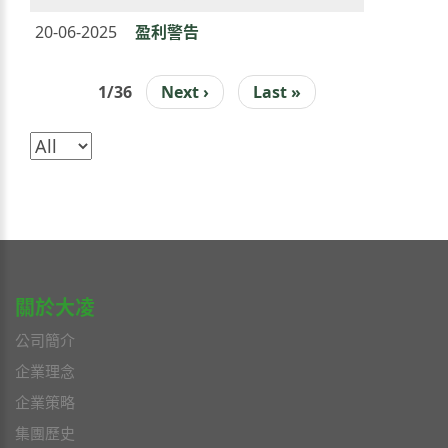
20-06-2025
盈利警告
1/36
下
Next ›
Last
Last »
PAGINATION
一
page
頁
關於大凌
公司簡介
企業理念
企業策略
集團歷史