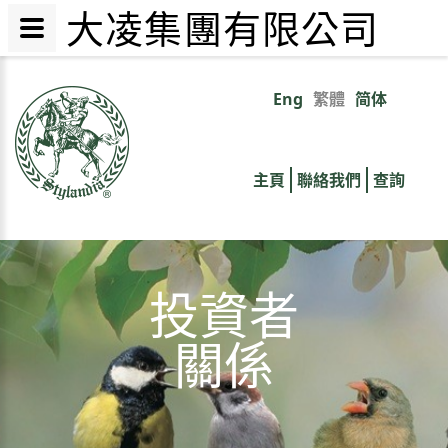
大凌集團有限公司
移
至
Eng
繁體
简体
Primary
主
內
links
容
主頁
聯絡我們
查詢
投資者
關係