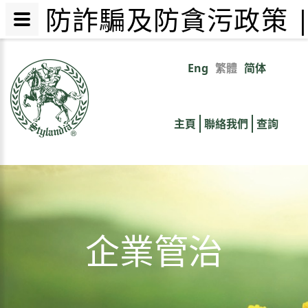
防詐騙及防貪污政策 
移
至
Eng
繁體
简体
Primary
主
內
links
容
主頁
聯絡我們
查詢
企業管治