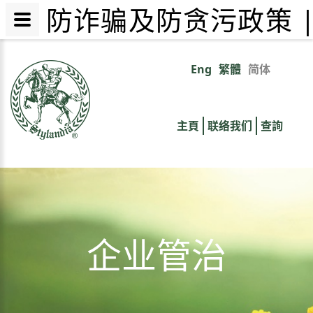
防诈骗及防贪污政策 
跳
转
Eng
繁體
简体
Primary
到
主
links
要
主頁
联络我们
查詢
内
容
企业管治