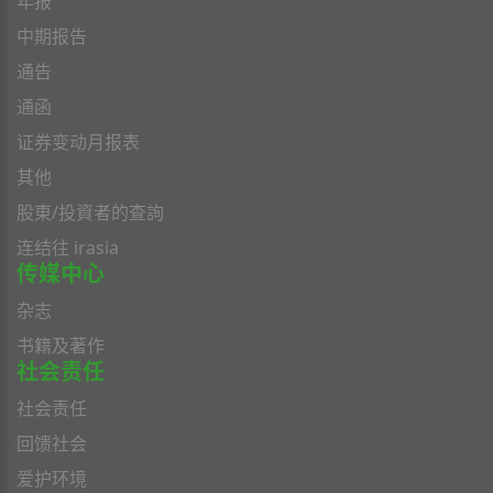
年报
中期报告
通告
通函
证券变动月报表
其他
股東/投資者的查詢
连结往 irasia
传媒中心
杂志
书籍及著作
社会责任
社会责任
回馈社会
爱护环境