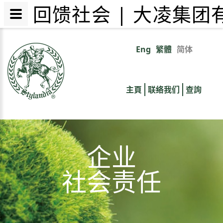
回馈社会 | 大凌集团
跳
转
Eng
繁體
简体
Primary
到
主
links
要
主頁
联络我们
查詢
内
容
企业
社会责任