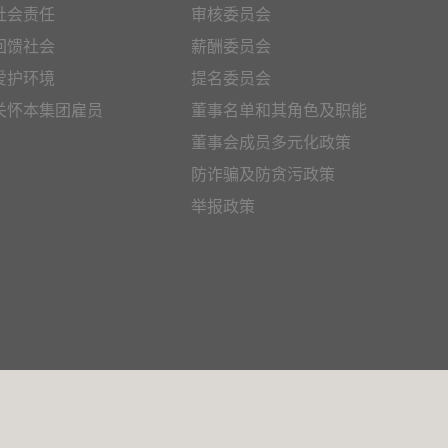
社会责任
审核委员会
回馈社会
薪酬委员会
爱护环境
提名委员会
关怀本集团雇员
董事名单和其角色及职能
董事会成员多元化政策
防诈骗及防贪污政策
举报政策