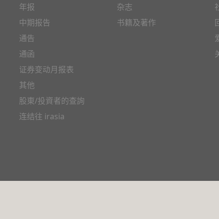
年报
杂志
中期报告
书籍及著作
通告
通函
证券变动月报表
其他
股東/投資者的查詢
连结往 irasia