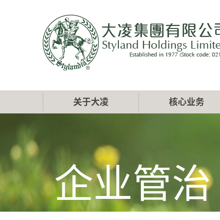
跳
转
到
主
要
内
容
Main
关于大凌
核心业务
navigation
企业管治