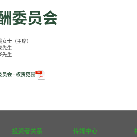
酬委员会
娥女士（主席）
成先生
峯先生
员会 - 权责范围
投资者关系
传媒中心