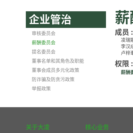
薪
企业管治
成员 :
审核委员会
凌瑞
薪酬委员会
李汉
提名委员会
卢梓
董事名单和其角色及职能
权限 :
董事会成员多元化政策
薪酬委
防诈骗及防贪污政策
举报政策
关于大凌
核心业务