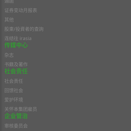
通函
证券变动月报表
其他
股東/投資者的查詢
连结往 irasia
传媒中心
杂志
书籍及著作
社会责任
社会责任
回馈社会
爱护环境
关怀本集团雇员
企业管治
审核委员会