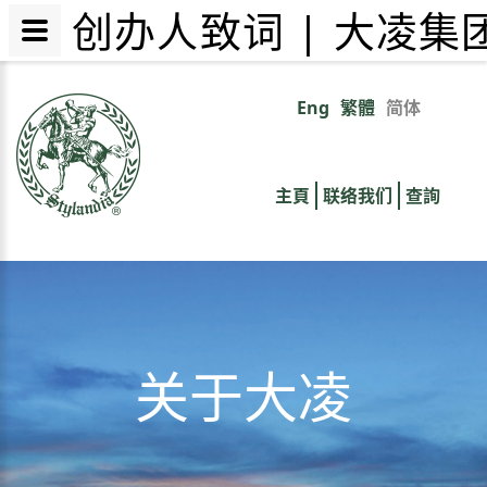
创办人致词 | 大凌集
跳
转
Eng
繁體
简体
Primary
到
主
links
要
主頁
联络我们
查詢
内
容
关于大凌