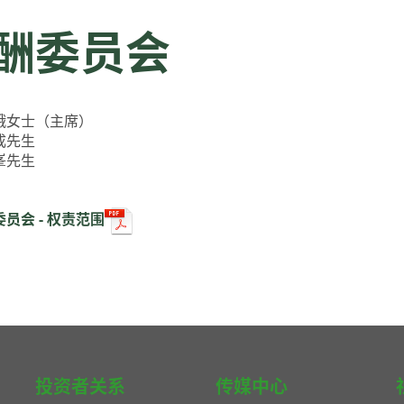
酬委员会
娥女士（主席）
成先生
峯先生
员会 - 权责范围
投资者关系
传媒中心