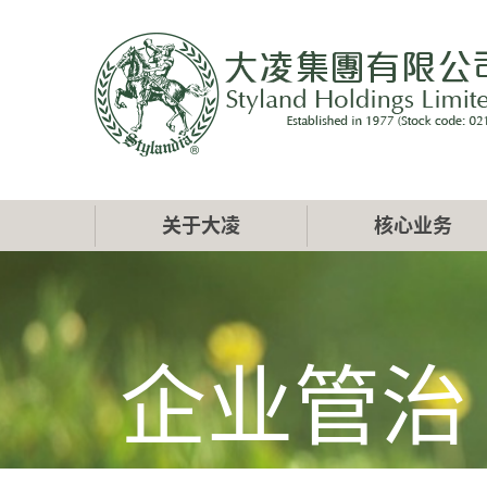
跳
转
到
主
要
内
容
Main
关于大凌
核心业务
navigation
企业管治