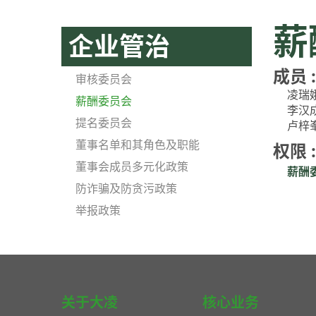
薪
企业管治
成员 :
审核委员会
凌瑞
薪酬委员会
李汉
提名委员会
卢梓
董事名单和其角色及职能
权限 :
董事会成员多元化政策
薪酬委
防诈骗及防贪污政策
举报政策
关于大凌
核心业务