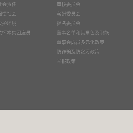
社会责任
审核委员会
回馈社会
薪酬委员会
爱护环境
提名委员会
关怀本集团雇员
董事名单和其角色及职能
董事会成员多元化政策
防诈骗及防贪污政策
举报政策