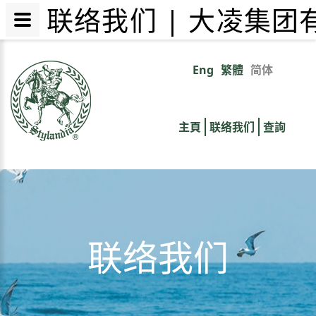
联络我们 | 大凌集团
跳
转
Eng
繁體
简体
Primary
到
主
links
要
主頁
联络我们
查詢
内
容
联络我们