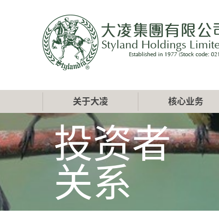
跳
转
到
主
要
内
容
Main
关于大凌
核心业务
navigation
投资者
关系