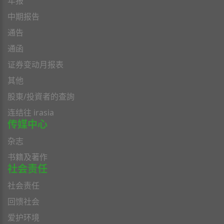
年报
中期报告
通告
通函
证券变动月报表
其他
股東/投資者的查詢
连结往 irasia
传媒中心
杂志
书籍及著作
社会责任
社会责任
回馈社会
爱护环境