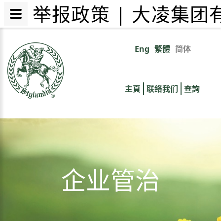
举报政策 | 大凌集团
跳
转
Eng
繁體
简体
Primary
到
主
links
要
主頁
联络我们
查詢
内
容
企业管治