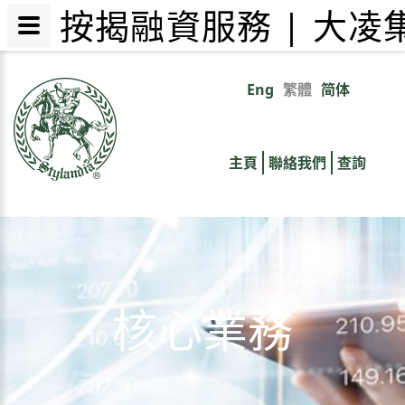
按揭融資服務 | 大
移
至
Eng
繁體
简体
Primary
主
內
links
容
主頁
聯絡我們
查詢
核心業務